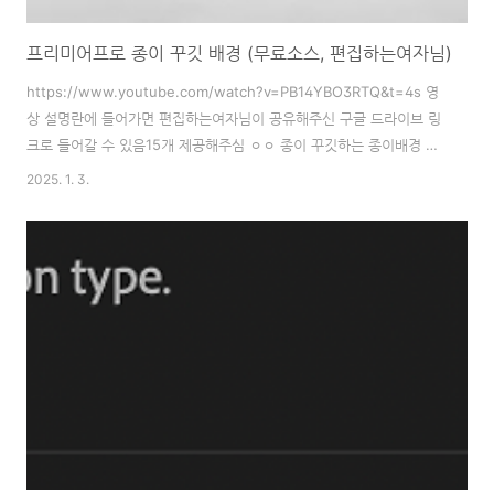
프리미어프로 종이 꾸깃 배경 (무료소스, 편집하는여자님)
https://www.youtube.com/watch?v=PB14YBO3RTQ&t=4s 영
상 설명란에 들어가면 편집하는여자님이 공유해주신 구글 드라이브 링
크로 들어갈 수 있음15개 제공해주심 ㅇㅇ 종이 꾸깃하는 종이배경 소
스 어떻게 만드는지 궁금했는데무료로 배포해주시네.. 그녀는 신이
2025. 1. 3.
야 영상편집 잘 몰라서 무슨 키워드로 검색해야되는지도 모를때 도움
많이받음 개발 강의 편집 삼매경인 요즘..개발 강의 퀄리티를 높이려
고 노력을 많이 하고 있다칼라 매트 회색으로 종이꾸깃영상이랑
Multiply 해봄 (재밌네 뿌듯) * 영상에 효과음이나 배경음이 안 들어가
는데, 어떤식으로 넣어야할지 잘 모르겠어서 그냥 고민만 하고 있음 단
조로운 말 설명만 할때는내가 들어도 좀 이해가 안 되는 부분이 많았는
데편집으로 하..