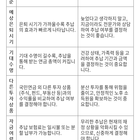
준
예
상
늦었다고 생각하지 말고,
은퇴 시기가 가까울수록 추납
지금이라도 전문가와 상담
은
의 효과가 빠르게 나타납니다.
하여 추납 여부를 결정하
퇴
는 것이 좋습니다.
시
기
기
건강 상태, 가족력 등을 고
기대 수명이 길수록, 추납을
려하여 추납 기간과 금액
대
통해 받는 연금 총액이 커집니
을 결정하는 것이 중요합
수
다.
니다.
명
다
른
국민연금 외 다른 투자 상품
분산 투자를 통해 위험을
(주식, 펀드, 부동산 등)과의
줄이고, 안정적인 노후 소
투
수익률을 비교하여 추납 여부
득원을 확보하는 것이 중
자
를 결정해야 합니다.
요합니다.
상
품
자
무리한 추납은 현재의 재
추납 보험료는 일시불 또는 분
정 상황을 악화시킬 수 있
금
할 납부가 가능합니다.
으므로, 신중하게 결정해
여
야 합니다.
력