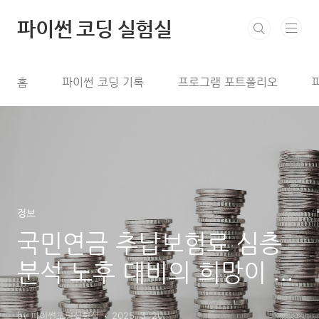
본문 바로가기
파이썬 코딩 실험실
홈
파이썬 코딩 기록
프로그램 포트폴리오
정보
국민연금 추납보험료 심층
분석 노후 대비의 희망이 될
수 있나?
by 파이썬코딩실험실
2025. 3. 20.