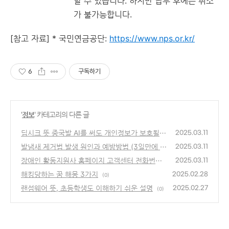
할 수 있습니다. 하지만 납부 후에는 취소
가 불가능합니다.
[참고 자료] * 국민연금공단:
https://www.nps.or.kr/
6
구독하기
'
정보
' 카테고리의 다른 글
딥시크 뜻 중국발 AI를 써도 개인정보가 보호될
2025.03.11
까?
발냄새 제거법 발생 원인과 예방방법 (3일만에 해
(0)
2025.03.11
결)
장애인 활동지원사 홈페이지 고객센터 전화번호
(0)
2025.03.11
안내
해킹당하는 꿈 해몽 3가지
(0)
2025.02.28
(0)
랜섬웨어 뜻, 초등학생도 이해하기 쉬운 설명
2025.02.27
(0)