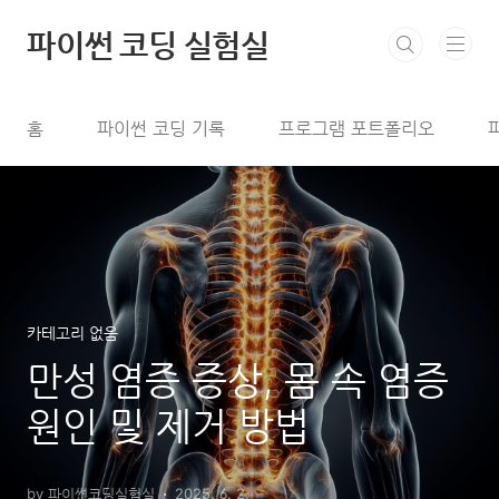
본문 바로가기
파이썬 코딩 실험실
홈
파이썬 코딩 기록
프로그램 포트폴리오
카테고리 없음
만성 염증 증상, 몸 속 염증
원인 및 제거 방법
by 파이썬코딩실험실
2025. 6. 2.