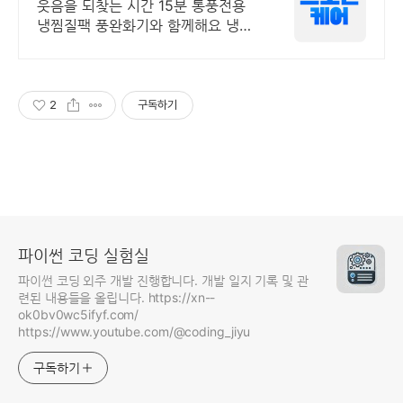
냉찜질기
웃음을 되찾는 시간 15분 통풍전용
냉찜질팩 풍완화기와 함께해요 냉찜
질은 붓기,열감,통증완화에 탁월합니
다
2
구독하기
파이썬 코딩 실험실
파이썬 코딩 외주 개발 진행합니다. 개발 일지 기록 및 관
련된 내용들을 올립니다. https://xn--
ok0bv0wc5ifyf.com/
https://www.youtube.com/@coding_jiyu
구독하기