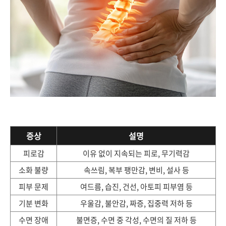
증상
설명
피로감
이유 없이 지속되는 피로, 무기력감
소화 불량
속쓰림, 복부 팽만감, 변비, 설사 등
피부 문제
여드름, 습진, 건선, 아토피 피부염 등
기분 변화
우울감, 불안감, 짜증, 집중력 저하 등
수면 장애
불면증, 수면 중 각성, 수면의 질 저하 등