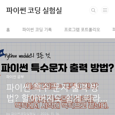
본문 바로가기
파이썬 코딩 실험실
홈
파이썬 코딩 기록
프로그램 포트폴리오
파이썬 공부
파이썬 특수 문자 출력 방
법? 할아버지도 쉽게 따라하
는 예제 포함
by 파이썬코딩실험실
2024. 11. 16.