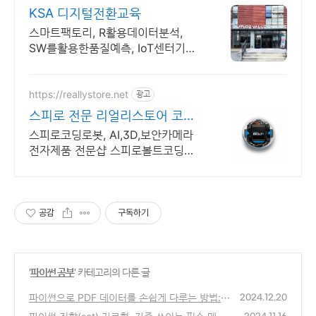
KSA 디지털전환교육
스마트팩토리, R활용데이터분석,
SW를활용한품질예측, IoT센터기술,
파이썬활용
https://reallystore.net
광고
스피로 전문 리얼리스토어 코딩
교육을 쉽고 재밌게
스피로코딩로봇, AI,3D,보안카메라
전자제품 전문샵 스피로볼트코딩로
봇, 스피로볼트파워팩, 스피로미니등
스피로 전문몰
공감
구독하기
'
파이썬 공부
' 카테고리의 다른 글
파이썬으로 PDF 데이터를 손쉽게 다루는 방법:
2024.12.20
표 추출부터 CSV 변환까지
(1)