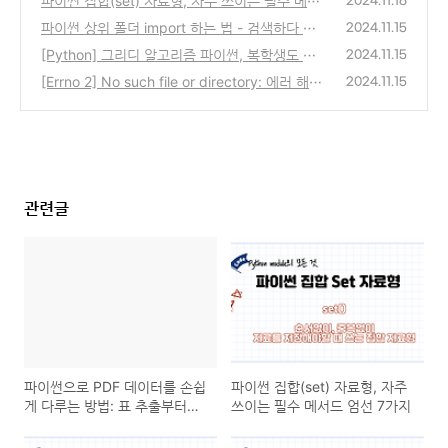
파이썬 집합(set) 자료형, 자주 쓰이는 필수 메서
2024.11.16
드 엄선 7가지
파이썬 상위 폴더 import 하는 법 - 검색하다 답
(1)
2024.11.15
답해서 내가 글 쓴다
[Python] 그리디 알고리즘 파이썬, 복학생도 쉽
(4)
2024.11.15
게 이해하는 글 !
[Errno 2] No such file or directory: 에러 해
(1)
2024.11.15
결? (딸깍 한번으로 가능)
(2)
관련글
파이썬으로 PDF 데이터를 손쉽
파이썬 집합(set) 자료형, 자주
게 다루는 방법: 표 추출부터
쓰이는 필수 메서드 엄선 7가지
CSV 변환까지