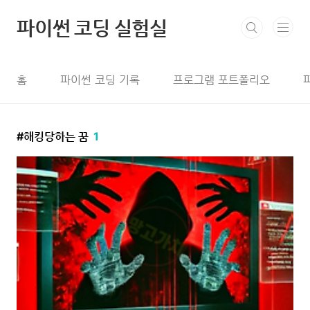
본문 바로가기
파이썬 코딩 실험실
홈
파이썬 코딩 기록
프로그램 포트폴리오
해킹당하는 꿈
1