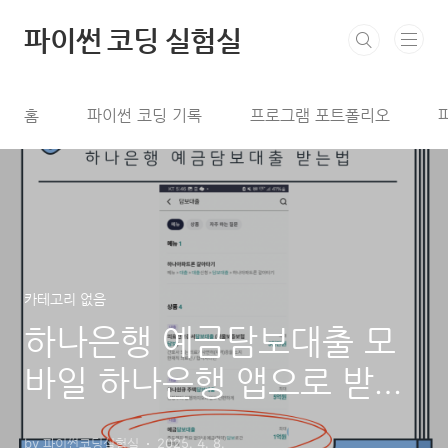
본문 바로가기
파이썬 코딩 실험실
홈
파이썬 코딩 기록
프로그램 포트폴리오
카테고리 없음
하나은행 예금담보대출 모
바일 하나은행 앱으로 받는
방법
by 파이썬코딩실험실
2025. 4. 8.