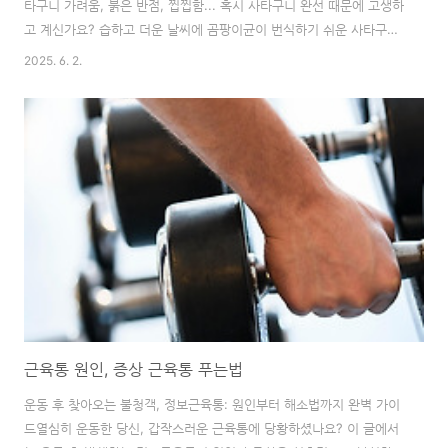
타구니 가려움, 붉은 반점, 찝찝함... 혹시 사타구니 완선 때문에 고생하
고 계신가요? 습하고 더운 날씨에 곰팡이균이 번식하기 쉬운 사타구니
는 완선, 백선과 같은 피부 질환이 발생하기 쉬운 부위입니다. 이 글에
2025. 6. 2.
서는 사타구니 곰팡이 질환의 원인, 증상, 치료법은 물론, 완선과 백선
의 차이점까지 명쾌하게 알려드립니다. 더 이상 가려움 때문에 밤잠 설
치지 마세요!10년 차 피부과 전문의로서, 많은 분들이 사타구니 가려움
으로 말 못 할 고통을 겪는 것을 봐왔습니다. 완선과 백선은 초기 대처
가 중요한 질환입니다. 방치하면 엉덩이, 허벅지, 심지어 항문까지 번질
수 있습니다. 이 글을 통해 정확한 정보를 얻고, 적극적으로 치료에 임
하여 쾌적한 일..
근육통 원인, 증상 근육통 푸는법
운동 후 찾아오는 불청객, 정보근육통: 원인부터 해소법까지 완벽 가이
드열심히 운동한 당신, 갑작스러운 근육통에 당황하셨나요? 이 글에서