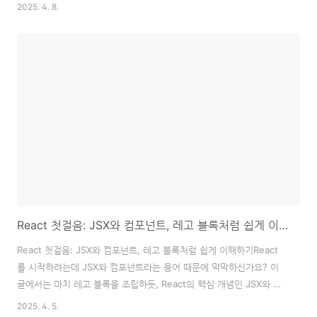
활용법을 자세히 소개하고, 실제 사례를 통해 독자들이 현명한 금융 결
2025. 4. 8.
정을 내릴 수 있도록 돕습니다. 예금담보대출은 단순히 돈을 빌리는 것
을 넘어, 자산을 지키고 재테크 기회를 유지하는 현명한 선택이 될 수
있습니다.왜 하나은행 예금담보대출을 선택해야 할까?살다 보면 예상
치 못한 자금 융통이 필요할 때가 있습니다. 이럴 때 많은 사람들이 가
장 먼저 떠올리는 방법은 예·적금을 해지하는 것입니다.하지만 만기가
얼마 남지 않은 고금리 상품이거나, 특히 주택청약종합저축이라면 해지
가 망설여질 수밖에 없습니다. 청약 가점..
React 첫걸음: JSX와 컴포넌트, 레고 블록처럼 쉽게 이해하기
React 첫걸음: JSX와 컴포넌트, 레고 블록처럼 쉽게 이해하기React
를 시작하려는데 JSX와 컴포넌트라는 용어 때문에 막막하신가요? 이
글에서는 마치 레고 블록을 조립하듯, React의 핵심 개념인 JSX와 컴
포넌트를 쉽게 풀어 설명하고, 실제 코드를 통해 바로 적용할 수 있도록
2025. 4. 5.