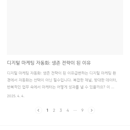
에 앞서 필요한 모든 정보를 얻어 가세요.배경 정보: 신용 대출의 이해
살다 보면 예상치 못한 지출이나 목돈이 필요한 순간들이 찾아옵니다.
이럴 때 신용을 바탕으로 ..
디지털 마케팅 자동화: 생존 전략이 된 이유
디지털 마케팅 자동화: 생존 전략이 된 이유급변하는 디지털 마케팅 환
경에서 자동화는 선택이 아닌 필수입니다. 복잡한 채널, 방대한 데이터,
반복적인 업무 속에서 마케터는 어떻게 성과를 낼 수 있을까요? 이 글
에서는 디지털 마케팅 자동화가 왜 필요한지, 어떻게 활용할 수 있는지
2025. 4. 4.
에 대한 실질적인 해답을 제시합니다.이 글에서는 디지털 마케팅 자동
화의 필요성, 장점, 그리고 미래에 대해 심도 있게 다룹니다. 특히, 실제
1
2
3
4
···
9
마케터의 입장에서 자동화가 어떻게 업무 효율성을 높이고 전략적인 의
사 결정을 지원하는지 살펴봅니다. 마케팅 자동화는 더 이상 트렌드가
아닌, 생존을 위한 필수 전략임을 강조합니다.왜 지금 디지털 마케팅 자