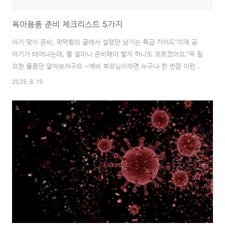
육아용품 준비 체크리스트 5가지
아기 맞이 준비, 막막함의 끝에서 설렘만 남기는 특급 가이드"이제 곧
아기가 태어나는데, 뭘 얼마나 준비해야 할지 하나도 모르겠어요."꼭 필
요한 물품만 알아보자구요 ~예비 부모님이라면 누구나 한 번쯤 이런
막막함을 느껴보셨을 겁니다. 인터넷과 육아 커뮤니티에는 '국민템', '필
2025. 8. 19.
수템'이라 불리는 수많은 육아용품 정보가 넘쳐나고, 선배 부모들의 조
언은 저마다 달라 오히려 혼란만 가중되죠. 맘카페와 SNS를 넘나들며
정보를 모으다 보면 어느새 장바구니는 가득 차지만, '정말 이게 다 필
요한 걸까?', '혹시 빠뜨린 건 없나?' 하는 불안감에 밤잠 설치기 일쑤입
니다."이것도 사야 해?" 끝나지 않는 육아용품의 늪"선배 맘들이 추천
하는 건 다 사야 할 것 같고, 안 사자니 우리 아기만 뒤처지는 기분이에
요."저 역..