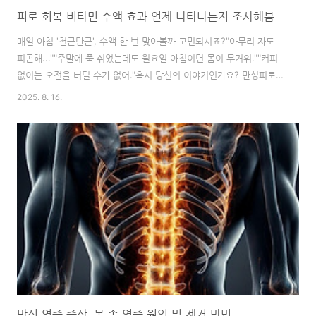
피로 회복 비타민 수액 효과 언제 나타나는지 조사해봄
매일 아침 '천근만근', 수액 한 번 맞아볼까 고민되시죠?"아무리 자도
피곤해...""주말에 푹 쉬었는데도 월요일 아침이면 몸이 무거워.""커피
없이는 오전을 버틸 수가 없어."혹시 당신의 이야기인가요? 만성피로에
시달리다 보면, 한 번쯤 '피로회복 수액'을 떠올리게 됩니다. 주변에서
2025. 8. 16.
수액 한 대 맞고 금방 기운을 차렸다는 얘기를 들으면 귀가 솔깃해지죠.
하지만 동시에 이런 의문이 듭니다. '정말 효과가 있을까? 있다면, 그
효과는 과연 얼마나 갈까?'비싼 돈 내고 맞았는데 효과가 고작 몇 시간
이면 너무 아깝잖아요. 오늘은 많은 분들이 궁금해하는 피로회복 수액
의 효과 지속 시간에 대해 솔직하고 깊이 있게 파헤쳐 보겠습니다.맞아
도 그때뿐? 수액 효과에 대한 솔직한 이야기솔직히 말씀드리면, 많은
분들이 수..
만성 염증 증상, 몸 속 염증 원인 및 제거 방법